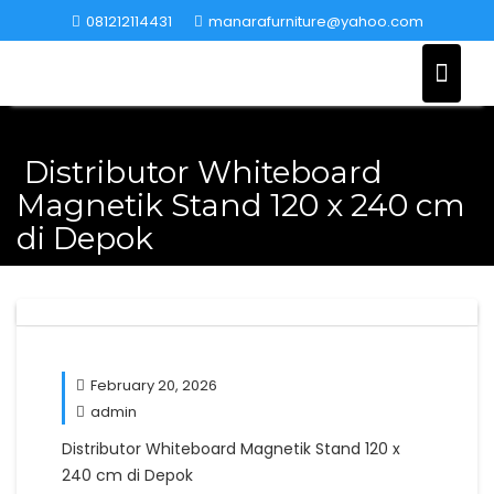
Skip
081212114431
manarafurniture@yahoo.com
to
content
Distributor Whiteboard
Magnetik Stand 120 x 240 cm
di Depok
February 20, 2026
admin
Distributor Whiteboard Magnetik Stand 120 x
240 cm di Depok