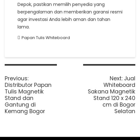
Depok, pastikan memilih penyedia yang
berpengalaman dan memberikan garansi resmi
agar investasi Anda lebih aman dan tahan
lama.
Papan Tulis Whiteboard
Post
navigation
Previous
Next
Previous:
Next:
Jual
post:
post:
Distributor Papan
Whiteboard
Tulis Magnetik
Sakana Magnetik
Stand dan
Stand 120 x 240
Gantung di
cm di Bogor
Kemang Bogor
Selatan