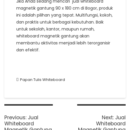
Jika Anda sedang mencari jual whiteboard
magnetik gantung 90 x 180 cm di Bogor, produk
ini adalah pilihan yang tepat. Multifungsi, kokoh,
dan praktis untuk berbagai kebutuhan. Baik
untuk sekolah, kantor, maupun rumah,
whiteboard magnetik gantung akan
membantu aktivitas menjadi lebih terorganisir
dan efektif.
Papan Tulis Whiteboard
Post
navigation
Previous
Next
Previous:
Jual
Next:
Jual
post:
post:
Whiteboard
Whiteboard
Magnetik Gantung
Magnetik Gantung