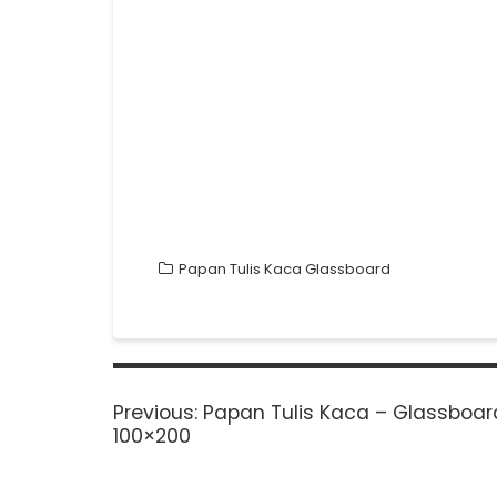
Papan Tulis Kaca Glassboard
Post
navigation
Previous
Previous:
Papan Tulis Kaca – Glassboar
post:
100×200