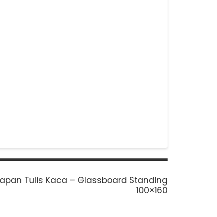
ext
apan Tulis Kaca – Glassboard Standing
ost:
100×160