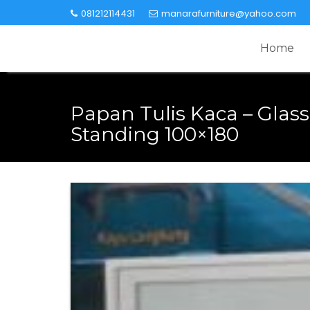
Skip
081212114431
manarafurniture@yahoo.com
to
content
Home
Papan Tulis Kaca – Glas
Standing 100×180