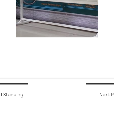
N
d Standing
Next:
P
p