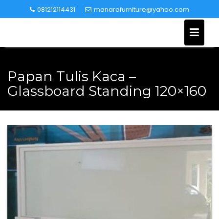
Skip
081212114431
manarafurniture@yahoo.com
to
content
Papan Tulis Kaca –
Glassboard Standing 120×160