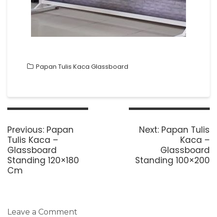
Papan Tulis Kaca Glassboard
Post
navigation
Previous
Next
Previous:
Papan
Next:
Papan Tulis
post:
post:
Tulis Kaca –
Kaca –
Glassboard
Glassboard
Standing 120×180
Standing 100×200
Cm
Leave a Comment