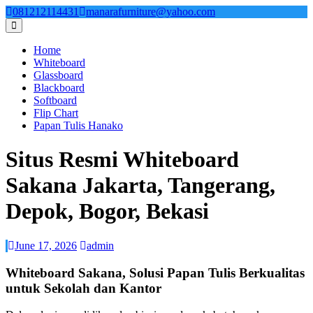
Skip
081212114431
manarafurniture@yahoo.com
to
content
Home
Whiteboard
Glassboard
Blackboard
Softboard
Flip Chart
Papan Tulis Hanako
Situs Resmi Whiteboard
Sakana Jakarta, Tangerang,
Depok, Bogor, Bekasi
June 17, 2026
admin
Whiteboard Sakana, Solusi Papan Tulis Berkualitas
untuk Sekolah dan Kantor