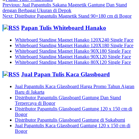
Post
Previous
Previous:
Jual Papantulis Sakana Magnetik Gantung Dan Stand
post:
dengan Berbagai Ukuran di Depok
navigation
Next
Next:
Distributor Papantulis Magnetik Stand 90×180 cm di Bogor
post:
Papan Tulis Whiteboard Hanako
Whiteboard Standing Magnet Hanako 120X240 Single Face
Whiteboard Standing Magnet Hanako 120X180 Single Face
Whiteboard Standing Magnet Hanako 90X180 Single Face
Whiteboard Standing Magnet Hanako 90X120 Single Face
Whiteboard Standing Magnet Hanako 80X120 Single Face
Jual Papan Tulis Kaca Glassboard
Jual Papantulis Kaca Glassboard Harga Promo Tahun Ajaran
Baru di Jakarta
Distributor Papantulis Glassboard Gantung Dan Stand
Terpercaya di Bogor
Distributor Papantulis Glassboard Gantung 120 x 150 cm di
Bogor
Distributor Papantulis Glassboard Gantung di Sukabumi
Jual Papantulis Kaca Glassboard Gantung 120 x 150 cm di
Bogor