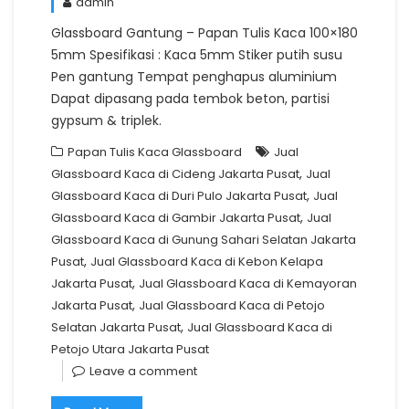
admin
Glassboard Gantung – Papan Tulis Kaca 100×180
5mm Spesifikasi : Kaca 5mm Stiker putih susu
Pen gantung Tempat penghapus aluminium
Dapat dipasang pada tembok beton, partisi
gypsum & triplek.
Papan Tulis Kaca Glassboard
Jual
,
Glassboard Kaca di Cideng Jakarta Pusat
Jual
,
Glassboard Kaca di Duri Pulo Jakarta Pusat
Jual
,
Glassboard Kaca di Gambir Jakarta Pusat
Jual
Glassboard Kaca di Gunung Sahari Selatan Jakarta
,
Pusat
Jual Glassboard Kaca di Kebon Kelapa
,
Jakarta Pusat
Jual Glassboard Kaca di Kemayoran
,
Jakarta Pusat
Jual Glassboard Kaca di Petojo
,
Selatan Jakarta Pusat
Jual Glassboard Kaca di
Petojo Utara Jakarta Pusat
Leave a comment