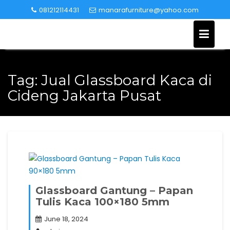
Skip
081212114431
manarafurniture@yahoo.com
to
content
Tag:
Jual Glassboard Kaca di
Cideng Jakarta Pusat
Glassboard Gantung – Papan
Tulis Kaca 100×180 5mm
June 18, 2024