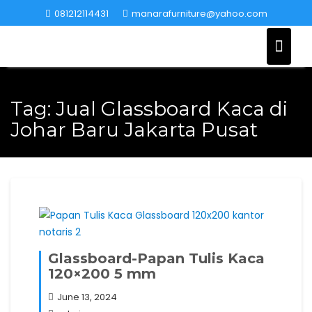
Skip
081212114431
manarafurniture@yahoo.com
to
content
Tag:
Jual Glassboard Kaca di
Johar Baru Jakarta Pusat
Glassboard-Papan Tulis Kaca
120×200 5 mm
June 13, 2024