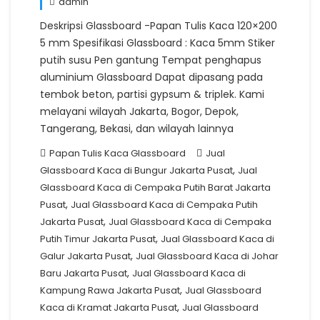
admin
Deskripsi Glassboard -Papan Tulis Kaca 120×200
5 mm Spesifikasi Glassboard : Kaca 5mm Stiker
putih susu Pen gantung Tempat penghapus
aluminium Glassboard Dapat dipasang pada
tembok beton, partisi gypsum & triplek. Kami
melayani wilayah Jakarta, Bogor, Depok,
Tangerang, Bekasi, dan wilayah lainnya
Papan Tulis Kaca Glassboard
Jual
,
Glassboard Kaca di Bungur Jakarta Pusat
Jual
Glassboard Kaca di Cempaka Putih Barat Jakarta
,
Pusat
Jual Glassboard Kaca di Cempaka Putih
,
Jakarta Pusat
Jual Glassboard Kaca di Cempaka
,
Putih Timur Jakarta Pusat
Jual Glassboard Kaca di
,
Galur Jakarta Pusat
Jual Glassboard Kaca di Johar
,
Baru Jakarta Pusat
Jual Glassboard Kaca di
,
Kampung Rawa Jakarta Pusat
Jual Glassboard
,
Kaca di Kramat Jakarta Pusat
Jual Glassboard