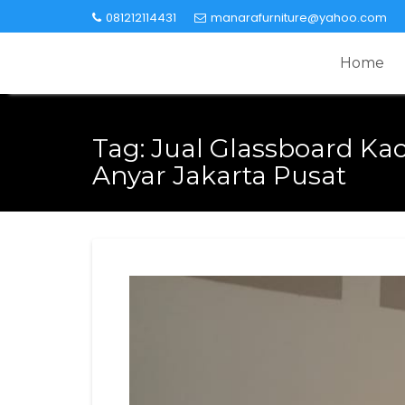
Skip
081212114431
manarafurniture@yahoo.com
to
content
Home
Tag:
Jual Glassboard Ka
Anyar Jakarta Pusat