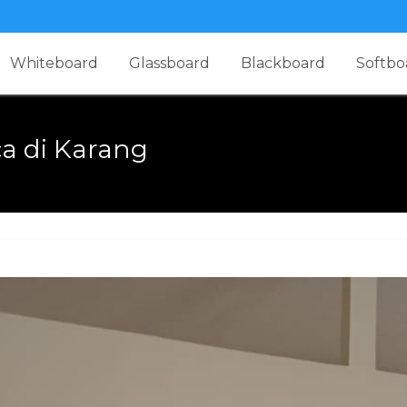
Whiteboard
Glassboard
Blackboard
Softbo
ca di Karang