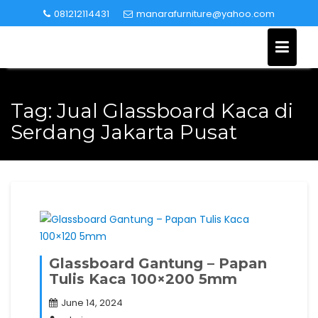
Skip
081212114431
manarafurniture@yahoo.com
to
content
Tag:
Jual Glassboard Kaca di
Serdang Jakarta Pusat
Glassboard Gantung – Papan
Tulis Kaca 100×200 5mm
June 14, 2024