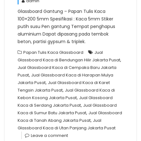
admin
Glassboard Gantung – Papan Tulis Kaca
100×200 5mm Spesifikasi : Kaca 5mm Stiker
putih susu Pen gantung Tempat penghapus
aluminium Dapat dipasang pada tembok
beton, partisi gypsum & triplek.
Papan Tulis Kaca Glassboard
Jual
,
Glassboard Kaca di Bendungan Hilir Jakarta Pusat
Jual Glassboard Kaca di Cempaka Baru Jakarta
,
Pusat
Jual Glassboard Kaca di Harapan Mulya
,
Jakarta Pusat
Jual Glassboard Kaca di Karet
,
Tengsin Jakarta Pusat
Jual Glassboard Kaca di
,
Kebon Kosong Jakarta Pusat
Jual Glassboard
,
Kaca di Serdang Jakarta Pusat
Jual Glassboard
,
Kaca di Sumur Batu Jakarta Pusat
Jual Glassboard
,
Kaca di Tanah Abang Jakarta Pusat
Jual
Glassboard Kaca di Utan Panjang Jakarta Pusat
Leave a comment