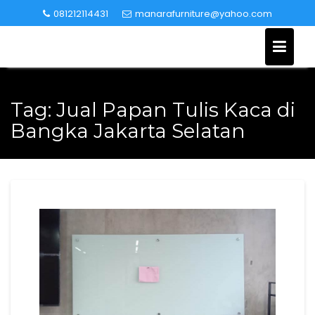
Skip
081212114431
manarafurniture@yahoo.com
to
content
Tag:
Jual Papan Tulis Kaca di
Bangka Jakarta Selatan