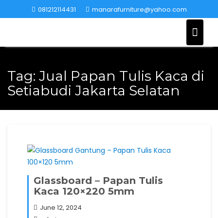
Skip
081212114431
manarafurniture@yahoo.com
to
content
Tag:
Jual Papan Tulis Kaca di
Setiabudi Jakarta Selatan
Glassboard – Papan Tulis
Kaca 120×220 5mm
June 12, 2024