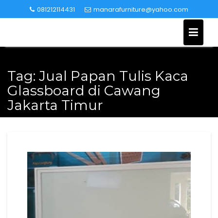
Skip
081212114431
manarafurniture@yahoo.com
to
content
Tag:
Jual Papan Tulis Kaca
Glassboard di Cawang
Jakarta Timur