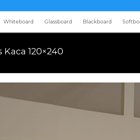
Whiteboard
Glassboard
Blackboard
Softbo
s Kaca 120×240