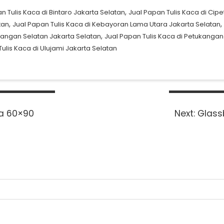
,
n Tulis Kaca di Bintaro Jakarta Selatan
Jual Papan Tulis Kaca di Cipe
,
,
tan
Jual Papan Tulis Kaca di Kebayoran Lama Utara Jakarta Selatan
,
ukangan Selatan Jakarta Selatan
Jual Papan Tulis Kaca di Petukangan
ulis Kaca di Ulujami Jakarta Selatan
Next
ca 60×90
Next:
Glass
post: