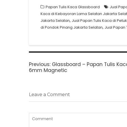
Papan Tulis Kaca Glassboard
Jual Papa
Kaca di Kebayoran Lama Selatan Jakarta Sela
,
Jakarta Selatan
Jual Papan Tulis Kaca di Pet
,
di Pondok Pinang Jakarta Selatan
Jual Papan T
Post
navigation
Previous
Previous:
Glassboard – Papan Tulis Ka
post:
6mm Magnetic
Leave a Comment