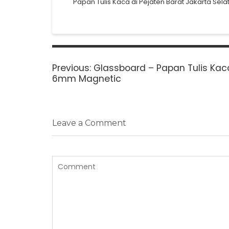
Papan Tulis Kaca di Pejaten Barat Jakarta Sela
Post
navigation
Previous
Previous:
Glassboard – Papan Tulis Kac
post:
6mm Magnetic
Leave a Comment