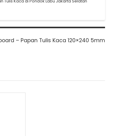
n Tulis Kaca di Pondok Labu Jakarta Selatan
board – Papan Tulis Kaca 120×240 5mm