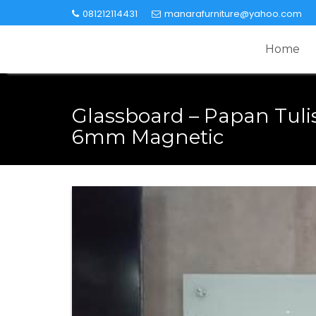
Skip
081212114431
manarafurniture@yahoo.com
to
content
Home
Glassboard – Papan Tuli
6mm Magnetic