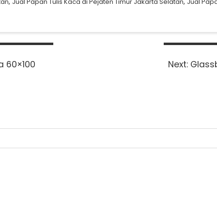
,
,
tan
Jual Papan Tulis Kaca di Pejaten Timur Jakarta Selatan
Jual Papa
Next
a 60×100
Next:
Glass
post: